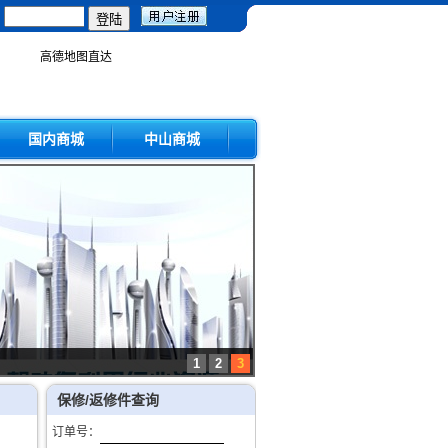
：
高德地图直达
国内商城
中山商城
1
2
3
保修/返修件查询
订单号：