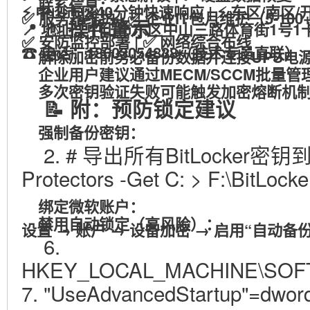
联系信息
：
⚡ 中山市区40分钟快速响应 | ⚡ 东区/南区
✅ 服务器维护 | ✅ 企业IT包月维护（5-1
⚠️
：
操作警示
📍 地址：
中山市东区中山三路体育街1号1
✅ 安防监控部署 | ✅ 网络综合布线
☎ 电话：
18603054838
（技术专员直联）
解除加密前务必
备份数据
并
连接UPS电
企业用户建议通过
MECM/SCCM
批量管
多次密钥验证失败可能触发
加密熔断机
📝 附：预防锁定建议
强制备份密钥
：
2. # 导出所有BitLocker密钥到U
Protectors -Get C: > F:\BitLock
绑定微软账户
：
禁用自动锁定
（高风险）：
设置 → 账户 → 设备加密 → 启用“自动
6.
HKEY_LOCAL_MACHINE\SOFTWA
7. "UseAdvancedStartup"=dwor