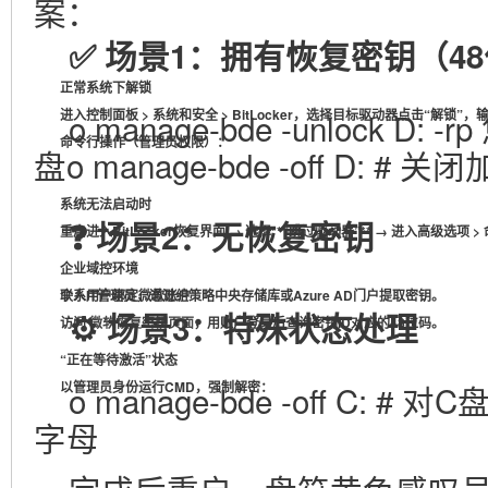
案：
✅
场景1：拥有恢复密钥（4
正常系统下解锁
进入
o manage-bde -unlock D:
控制面板 > 系统和安全 > BitLocker
，选择目标驱动器点击“解锁”，
命令行操作
（管理员权限）：
盘o manage-bde -off D: # 关
系统无法启动时
❓
场景2：无恢复密钥
重启进入BitLocker恢复界面 → 选择**“跳过驱动器”** → 进入
高级选项 >
企业域控环境
联系IT管理员，通过
个人用户绑定微软账户
组策略中央存储库
或
Azure AD
门户
提取密钥。
⚙
️
场景3：特殊状态处理
访问
微软恢复密钥页面
，用账户登录后查询密钥ID对应的48位码。
“
正在等待激活”状态
以管理员身份运行CMD，强制解密：
o manage-bde -off C:
字母