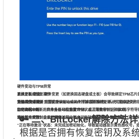
硬件变动与TPM异常
更换主板/硬盘
系统更新或恢复操作
：硬件变更（如更换固态硬盘或主板）会导致绑定TPM芯片
TPM
重装/恢复系统
凭据丢失或错误
固件未更新
：重置或重装Windows时若未提前解密，系统可能误判为
：旧版TPM驱动或固件不兼容新系统更新，引发验证失败（错
UEFI/BIOS
忘记密码/PIN
加密流程中断
更新
：用户未备份48位恢复密钥，或混淆数字0与字母O等字符导
：固件升级可能重置TPM状态，导致密钥无法读取。
🔑 二、BitLocker解除方法
域控同步失败
意外断电或强制关机
：企业环境中Active Directory未成功同步恢复密钥。
：解密过程中断电可能破坏分区表，触发锁定（案例
“
正在等待激活
”状态：未完成加密初始化，导致驱动器显示黄色感叹号，
根据是否拥有恢复密钥及系