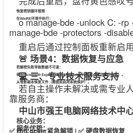
完成后重启，盘符黄色感叹
恢复密钥循环报错
在WinRE环境中执行：
o manage-bde -unlock C: 
manage-bde -protectors -dis
重启后通过控制面板重新启用Bit
🚨
场景4：数据恢复与应急
若解密失败导致数据不可读：
💻 三、专业技术服务支持
使用
Elcomsoft Explorer
解析$BitLocker元数据（成功率约43%）。
从
卷影副本
恢复文件（需提前启用系统保护）。
若自主操作未解决或需专业
靠服务商：
中山市强王电脑网络技术中
核心业务
：
服务优势
：
✅ BitLocker紧急解锁 | ✅ 硬盘数据恢复